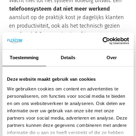
Wacht niet tot het systeem volledig uitvalt. Een
telefoonsysteem dat niet meer werkend
aansluit op de praktijk kost je dagelijks klanten
en productiviteit, ook als het technisch gezien
nog “werkt”. De vraag is niet of je moet
overstappen, maar wanneer.
Hoe Flexcom helpt bij een
Toestemming
Details
Over
verouderd of defect
Deze website maakt gebruik van cookies
telefoonsysteem
We gebruiken cookies om content en advertenties te
personaliseren, om functies voor social media te bieden
Wij begrijpen dat een falend telefoonsysteem
en om ons websiteverkeer te analyseren. Ook delen we
niet alleen een technisch probleem is, het raakt
informatie over uw gebruik van onze site met onze
direct aan je bereikbaarheid, je klantrelaties en
partners voor social media, adverteren en analyse. Deze
de dagelijkse werking van je organisatie.
partners kunnen deze gegevens combineren met andere
Flexcom helpt zakelijke dienstverleners om van
informatie die u aan ze heeft verstrekt of die ze hebben