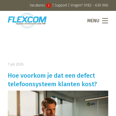
Vacatures
|
Support
| Vragen?
0182 - 630 966
3
MENU
7 juli 2026
Hoe voorkom je dat een defect
telefoonsysteem klanten kost?