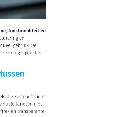
ur, functionaliteit en
cturering en
idueel gebruik. De
beheermogelijkheden
 tussen
els
die kostenefficiënt
viduele tarieven met
ftrek en transparante