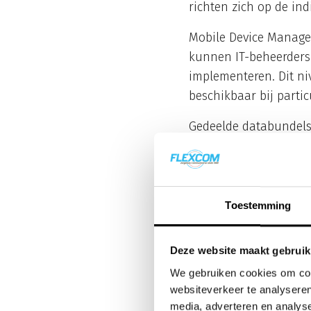
richten zich op de in
Mobile Device Managem
kunnen IT-beheerders 
implementeren. Dit niv
beschikbaar bij partic
Gedeelde databundels
medewerker weinig dat
organisaties overzicht
vereenvoudigt.
Toestemming
Prioritaire netwerkto
krijgen. Voor kritieke
Deze website maakt gebruik
kansen. International
particuliere abonnem
We gebruiken cookies om cont
websiteverkeer te analyseren
Hoe verschil
media, adverteren en analys