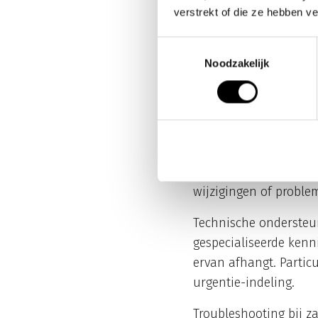
verstrekt of die ze hebben v
zakelijke en
Toestemmingsselectie
Zakelijke simkaarten
Noodzakelijk
technische onderste
kanalen, terwijl zake
kortere responstijden.
Accountmanagers bij z
advies geven over opt
wijzigingen of problem
Technische ondersteun
gespecialiseerde kenn
ervan afhangt. Partic
urgentie-indeling.
Troubleshooting bij z