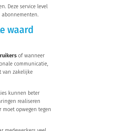
. Deze service level
ere abonnementen.
te waard
ruikers
of wanneer
tionale communicatie,
 van zakelijke
ties kunnen beter
aringen realiseren
er moet opwegen tegen
aar medewerkers veel