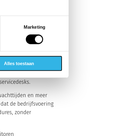
prioritaire
Marketing
vice via algemene
e ondersteuning met
Alles toestaan
n en kunnen proactief
 snel schakelen bij
servicedesks.
wachttijden en meer
dat de bedrijfsvoering
dures, zonder
itoren