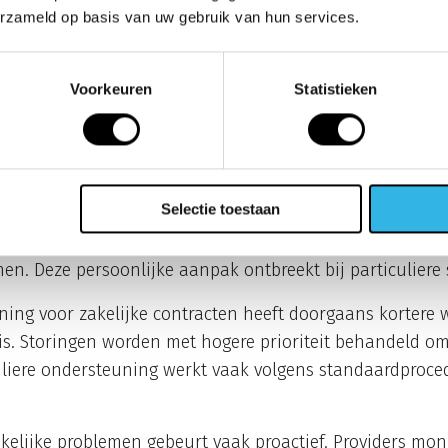
erzameld op basis van uw gebruik van hun services.
 particuliere simkaarten?
 worden geleverd met
dedicated accountmanagement en 
Voorkeuren
Statistieken
uning
. Particuliere klanten krijgen standaard klantenser
lijke klanten directe toegang hebben tot gespecialiseerd
Selectie toestaan
akelijke telefonie begrijpen specifieke bedrijfsbehoefte
imalisatie. Zij kennen de organisatiestructuur en kunnen
en. Deze persoonlijke aanpak ontbreekt bij particuliere 
ing voor zakelijke contracten heeft doorgaans kortere 
is. Storingen worden met hogere prioriteit behandeld om
uliere ondersteuning werkt vaak volgens standaardproce
akelijke problemen gebeurt vaak proactief. Providers mon