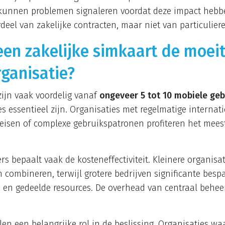
kunnen problemen signaleren voordat deze impact hebben
deel van zakelijke contracten, maar niet van particuli
een zakelijke simkaart de moei
rganisatie?
zijn vaak voordelig vanaf
ongeveer 5 tot 10 mobiele geb
es essentieel zijn. Organisaties met regelmatige interna
seisen of complexe gebruikspatronen profiteren het meest
s bepaalt vaak de kosteneffectiviteit. Kleinere organisa
n combineren, terwijl grotere bedrijven significante besp
 en gedeelde resources. De overhead van centraal behe
en een belangrijke rol in de beslissing. Organisaties w