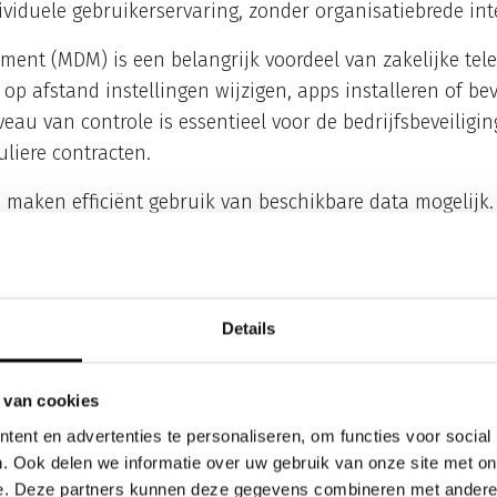
dividuele gebruikerservaring, zonder organisatiebrede in
ent (MDM) is een belangrijk voordeel van zakelijke tel
op afstand instellingen wijzigen, apps installeren of be
eau van controle is essentieel voor de bedrijfsbeveiligin
uliere contracten.
 maken efficiënt gebruik van beschikbare data mogelijk
a gebruikt, kunnen collega’s daarvan profiteren. Central
 over alle mobiele kosten in één factuur, wat administra
Details
egang zorgt ervoor dat zakelijke gebruikers bij netwerkc
 bedrijfsprocessen kan dit het verschil maken tussen ber
 van cookies
e roaming wordt vaak tegen gunstigere tarieven aangeb
enten.
ent en advertenties te personaliseren, om functies voor social
. Ook delen we informatie over uw gebruik van onze site met on
t de service en ondersteuning 
e. Deze partners kunnen deze gegevens combineren met andere i