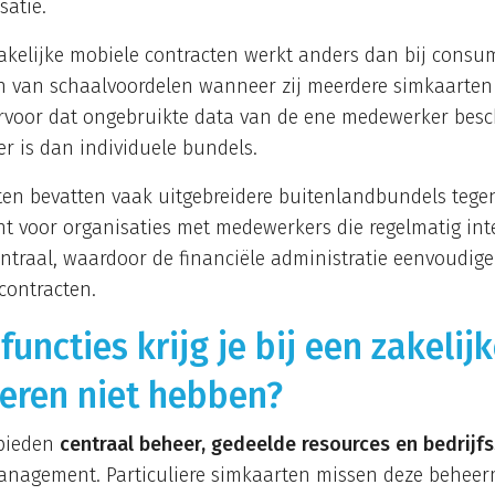
satie.
 zakelijke mobiele contracten werkt anders dan bij consu
en van schaalvoordelen wanneer zij meerdere simkaarte
rvoor dat ongebruikte data van de ene medewerker bes
er is dan individuele bundels.
n bevatten vaak uitgebreidere buitenlandbundels tegen
ant voor organisaties met medewerkers die regelmatig int
entraal, waardoor de financiële administratie eenvoudige
contracten.
functies krijg je bij een zakelij
ieren niet hebben?
 bieden
centraal beheer, gedeelde resources en bedrijfs
Management. Particuliere simkaarten missen deze behee