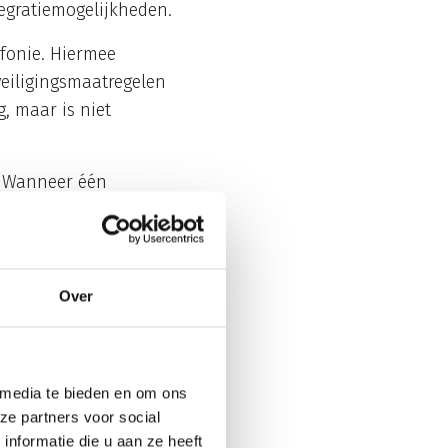
tegratiemogelijkheden.
efonie. Hiermee
veiligingsmaatregelen
g, maar is niet
. Wanneer één
e facturering geeft
tieve processen
Over
ongestie voorrang
eikbaarheid en gemiste
oden dan bij
 media te bieden en om ons
ze partners voor social
tussen
nformatie die u aan ze heeft