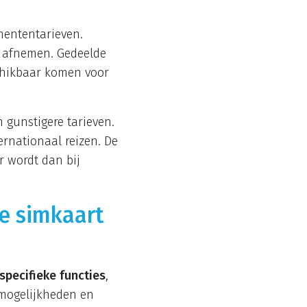
mententarieven.
n afnemen. Gedeelde
chikbaar komen voor
 gunstigere tarieven.
ernationaal reizen. De
r wordt dan bij
ke simkaart
specifieke functies
,
rmogelijkheden en