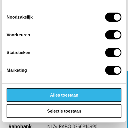
Toestemmingsselectie
Noodzakelijk
Voorkeuren
Statistieken
Marketing
Bedrijfsgegevens
Alles toestaan
BTW
NL009713761B01
Selectie toestaan
KVK
290.34.061 (Rotterdam)
Rabobank
NL74 RABO 0366814990