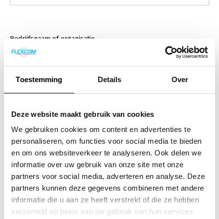
Bedrijfsnaam of organisatie
Toestemming
Details
Over
Waarmee kunnen we je helpen?
Geef kort aan waar je vraag over gaat. Wij zorgen
Deze website maakt gebruik van cookies
er dan voor dat de juiste persoon het oppakt.
We gebruiken cookies om content en advertenties te
personaliseren, om functies voor social media te bieden
en om ons websiteverkeer te analyseren. Ook delen we
informatie over uw gebruik van onze site met onze
partners voor social media, adverteren en analyse. Deze
partners kunnen deze gegevens combineren met andere
informatie die u aan ze heeft verstrekt of die ze hebben
verzameld op basis van uw gebruik van hun services.