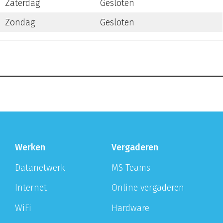
Zaterdag
Gesloten
Zondag
Gesloten
Werken
Vergaderen
Datanetwerk
MS Teams
Internet
Online vergaderen
WiFi
Hardware