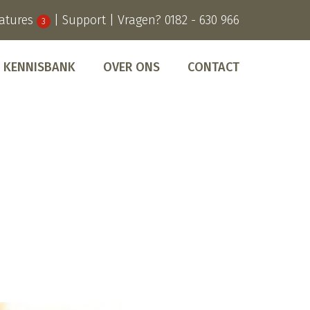
atures
|
Support
| Vragen?
0182 - 630 966
3
KENNISBANK
OVER ONS
CONTACT