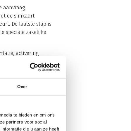
je aanvraag
rdt de simkaart
rt. De laatste stap is
e speciale zakelijke
tatie, activering
onie voor bedrijven
t proces iets langer
Over
 activeren?
mkaart correct in het
eringsproblemen
 media te bieden en om ons
ze partners voor social
nformatie die u aan ze heeft