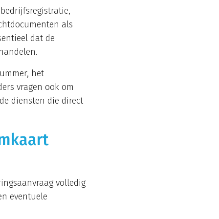
bedrijfsregistratie,
achtdocumenten als
entieel dat de
 handelen.
nummer, het
iders vragen ook om
e diensten die direct
imkaart
ringsaanvraag volledig
 en eventuele