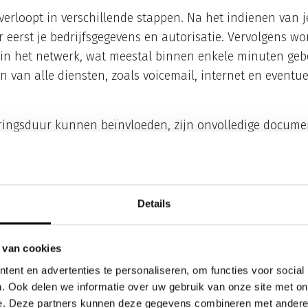
 verloopt in verschillende stappen. Na het indienen van 
r eerst je bedrijfsgegevens en autorisatie. Vervolgens wo
 in het netwerk, wat meestal binnen enkele minuten gebeu
van alle diensten, zoals voicemail, internet en eventuel
eringsduur kunnen beïnvloeden, zijn onvolledige documen
 technische problemen bij de provider. Bij mobiele telef
uraties, zoals integratie met bestaande systemen, kan he
Details
ls je zakelijke simkaart niet wil
imkaart niet wil activeren, controleer dan eerst of de si
 van cookies
laatst en of het toestel volledig is opgestart. Veel activ
ent en advertenties te personaliseren, om functies voor social
ige technische oorzaken die je zelf kunt oplossen.
. Ook delen we informatie over uw gebruik van onze site met on
e. Deze partners kunnen deze gegevens combineren met andere i