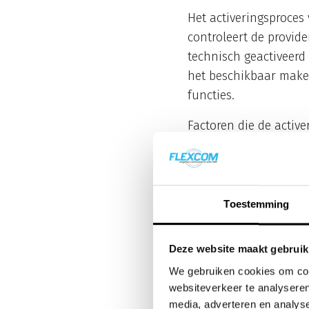
Het activeringsproces
controleert de provide
technisch geactiveerd
het beschikbaar maken 
functies.
Factoren die de activ
buiten kantooruren of
met complexere config
duren.
Toestemming
Wat doe je a
Wanneer je zakelijke s
Deze website maakt gebruik
mobiele toestel is gep
We gebruiken cookies om cont
ontstaan door eenvoud
websiteverkeer te analyseren
media, adverteren en analys