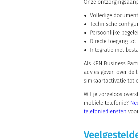
Onze ontzorgingsaan
Volledige document
Technische configur
Persoonlijke begelei
Directe toegang tot
Integratie met bes
Als KPN Business Par
advies geven over de b
simkaartactivatie tot 
Wil je zorgeloos over
mobiele telefonie?
Ne
telefoniediensten
voor
Veelgesteld