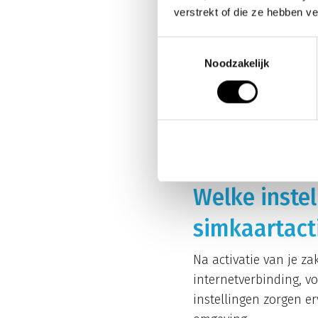
Begin met het control
verstrekt of die ze hebben v
maken met het juiste 
Toestemmingsselectie
opnieuw probeert. Con
Noodzakelijk
geen openstaande vrag
Als deze stappen niet
kunnen controleren of
problemen oplossen. 
hand voor een efficië
Welke inste
simkaartact
Na activatie van je za
internetverbinding, vo
instellingen zorgen er