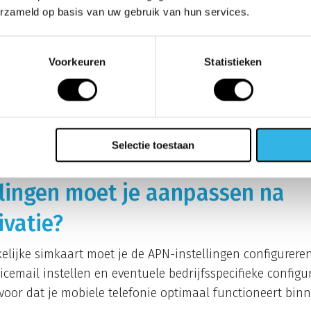
eren van je
netwerkinstellingen
en zorg ervoor dat het t
erzameld op basis van uw gebruik van hun services.
netwerk. Herstart het toestel volledig en wacht enkele m
troleer ook of alle benodigde documenten correct zijn a
Voorkeuren
Statistieken
en zijn van de provider.
 helpen, neem dan contact op met de klantenservice van j
 de activering correct is verwerkt in hun systemen en e
Houd je bedrijfsgegevens, simkaartnummer en eventuele
Selectie toestaan
nte probleemoplossing.
llingen moet je aanpassen na
ivatie?
kelijke simkaart moet je de APN-instellingen configurere
icemail instellen en eventuele bedrijfsspecifieke configu
voor dat je mobiele telefonie optimaal functioneert binn