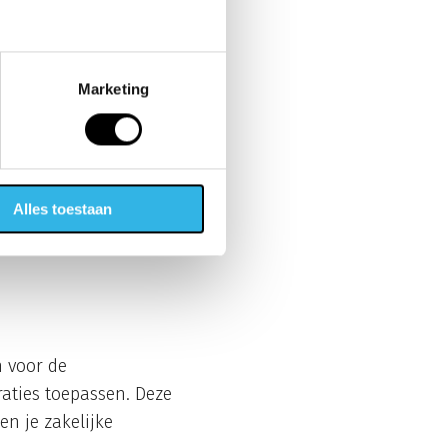
oestel verbinding kan
inuten voordat je het
angeleverd en of er
Marketing
e telecomprovider. Zij
ventuele technische
 foutmeldingen bij de
Alles toestaan
n voor de
raties toepassen. Deze
en je zakelijke