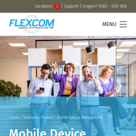
Vacatures
|
Support
| Vragen?
0182 - 630 966
3
MENU
Home
/
Telefonie
/
Mobiel
/
Mobile Device Management
Mobile Device