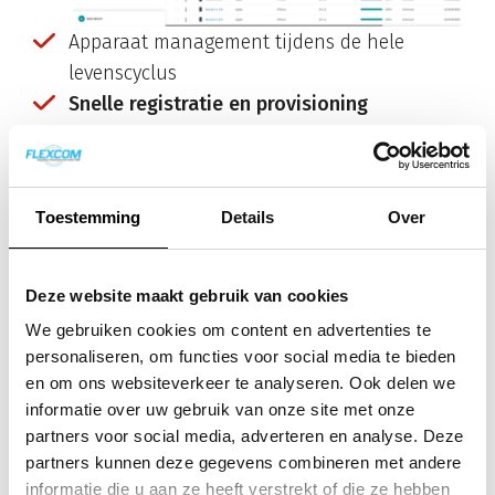
Apparaat management tijdens de hele
levenscyclus
Snelle registratie en provisioning
Onze MDM-oplossing werkt naadloos met
Apple DEP en Google Zero-Touch Enrollment.
Diverse geolocatie functies
Toestemming
Details
Over
Vind toestellen, stel virtuele grenzen en pas
het beleid hier op aan.
Werkt met elk besturingssysteem
Deze website maakt gebruik van cookies
iOS, Android, Windows, Linux
We gebruiken cookies om content en advertenties te
Optimaliseer de productiviteit van
personaliseren, om functies voor social media te bieden
medewerkers
en om ons websiteverkeer te analyseren. Ook delen we
informatie over uw gebruik van onze site met onze
Deel bedrijfsdocumenten, -gegevens en -
partners voor social media, adverteren en analyse. Deze
bestanden veilig en snel.
partners kunnen deze gegevens combineren met andere
Beheer de applicaties op alle devices
informatie die u aan ze heeft verstrekt of die ze hebben