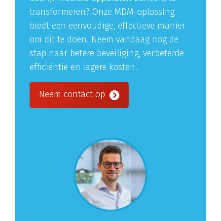
transformeren? Onze MDM-oplossing
biedt een eenvoudige, effectieve manier
om dit te doen. Neem vandaag nog de
stap naar betere beveiliging, verbeterde
efficiëntie en lagere kosten.
Neem contact op