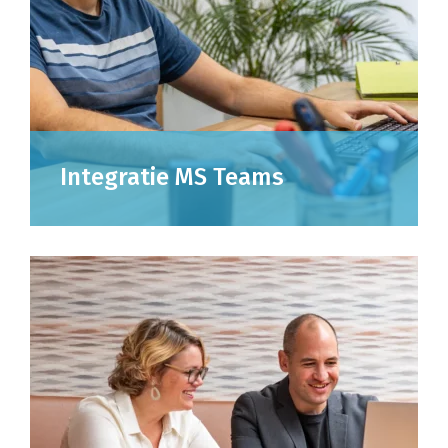
Integratie MS Teams
Teams is voor veel organisaties een
belangrijke tool. Bellen via Teams is een
behoorlijke uitdaging. Gelukkig kunnen wij
deze integreren in een van de meest
geavanceerde en beste
telefonieoplossingen. Wij informeren je hier
graag over.