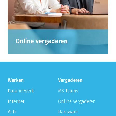
Online vergaderen
Online vergaderen is de nieuwe standaard.
Wij zorgen dat jij er klaar voor bent.
Werken
Vergaderen
Datanetwerk
MS Teams
Internet
Online vergaderen
WiFi
Hardware