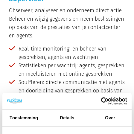
Observeer, analyseer en onderneem direct actie.
Beheer en wijzig gegevens en neem beslissingen
op basis van de prestaties van je contactcenter
en agents.
Real-time monitoring en beheer van
gesprekken, agents en wachtrijen
Statistieken per wachtrij: agents, gesprekken
en meeluisteren met online gesprekken
Souffleren: directe communicatie met agents
en doorleiding van gesprekken op basis van
de werklast, werkverdeling enzovoort
Wallboard met wachtrij-informatie
Toestemming
Details
Over
Statistieken
Neem veilige en gefundeerde beslissingen.