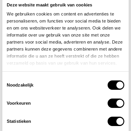
Deze website maakt gebruik van cookies
Raadpleeg alle informatie die verband houdt
We gebruiken cookies om content en advertenties te
met gesprekken, vraag een gesprekshistorie op,
personaliseren, om functies voor social media te bieden
download gespreksopnamen en speel die af.
en om ons websiteverkeer te analyseren. Ook delen we
informatie over uw gebruik van onze site met onze
Rapportage per dienst of agent
partners voor social media, adverteren en analyse. Deze
Informatie over beheerde gesprekken
partners kunnen deze gegevens combineren met andere
Rapport met onderzoeksresultaten
informatie die u aan ze heeft verstrekt of die ze hebben
Eenvoudig rapportbeheer
verzameld op basis van uw gebruik van hun services.
Gespreksinformatie
Geavanceerde filters
Toestemmingsselectie
Gespreksopnamen downloaden en
Noodzakelijk
beluisteren
Informatie over gesprekstypen en
Voorkeuren
gespreksnotities
Mogelijkheden voor het exporteren van data
Statistieken