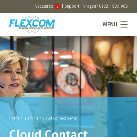
Vacatures
|
Support
| Vragen?
0182 - 630 966
3
MENU
Home
/
Telefonie
/
Cloud Contact Center
Cloud Contact