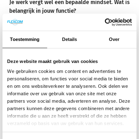
Je werk vergt wel een bepaalde mindset. Wat is
belangrijk in jouw functie?
‘Het begint bij kennis. Ik denk dat mijn
ervaringen bij KPN, maar ook als “buiten
Toestemming
Details
Over
engineer” mij enorm helpt in mijn werk.
Daarnaast is communicatie gewoon heel
belangrijk. Ik kan een probleem wel oplossen,
Deze website maakt gebruik van cookies
maar als de klant het niet weet, dan is het
We gebruiken cookies om content en advertenties te
probleem niet écht opgelost. Het is in die zin
personaliseren, om functies voor social media te bieden
echt een totaalplaatje dat moet kloppen.’
en om ons websiteverkeer te analyseren. Ook delen we
informatie over uw gebruik van onze site met onze
Hoe is het werk als support engineer?
partners voor social media, adverteren en analyse. Deze
partners kunnen deze gegevens combineren met andere
Roy weegt zijn woorden. ‘Weet je… het is ergens
informatie die u aan ze heeft verstrekt of die ze hebben
best een solistische baan. Maar ondanks dat ik
verzameld op basis van uw gebruik van hun services.
het werk op de meeste dagen alleen doe, heerst
er op de afdeling ook veel gezelligheid. Het team