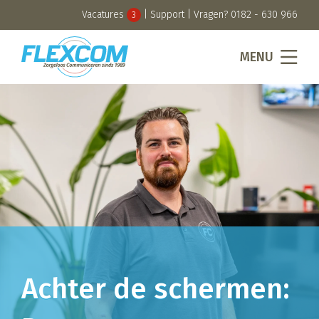
Vacatures
|
Support
| Vragen?
0182 - 630 966
3
MENU
Achter de schermen: