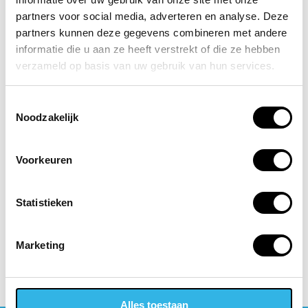
partners voor social media, adverteren en analyse. Deze
partners kunnen deze gegevens combineren met andere
Over Mastop
informatie die u aan ze heeft verstrekt of die ze hebben
verzameld op basis van uw gebruik van hun services.
Totaaltechniek
Toestemmingsselectie
Mastop Totaaltechniek realiseert uitdagende
Noodzakelijk
irrigatiesystemen voor groenwanden,
zwemparadijzen en daktuinen in binnen en
Voorkeuren
buitenland. Maar ook teeltvloeren, windkeringen
en wateropslag.
Statistieken
naar de website van Mastop Totaaltechniek
Marketing
Alles toestaan