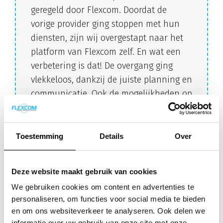
geregeld door Flexcom. Doordat de
vorige provider ging stoppen met hun
diensten, zijn wij overgestapt naar het
platform van Flexcom zelf. En wat een
verbetering is dat! De overgang ging
vlekkeloos, dankzij de juiste planning en
communicatie. Ook de mogelijkheden op
het nieuwe platform zijn zeker
verbeterd.
Ook erg handig is bijvoorbeeld de
Toestemming
Details
Over
mogelijkheid om thuis te werken en
toch normaal via het algemene nummer
Deze website maakt gebruik van cookies
te kunnen bellen en gebeld te worden.
We gebruiken cookies om content en advertenties te
Wouter Goudriaan | Electrical Engineer
personaliseren, om functies voor social media te bieden
en om ons websiteverkeer te analyseren. Ook delen we
informatie over uw gebruik van onze site met onze