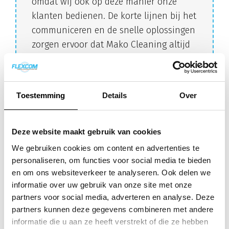
omdat wij ook op deze manier onze
klanten bedienen. De korte lijnen bij het
communiceren en de snelle oplossingen
zorgen ervoor dat Mako Cleaning altijd
bereikbaar is. “
Gerard de Man | Directeur Mako Cleaning
Service
Toestemming
Details
Over
Deze website maakt gebruik van cookies
We gebruiken cookies om content en advertenties te
Over Mako Cleaning
personaliseren, om functies voor social media te bieden
en om ons websiteverkeer te analyseren. Ook delen we
Service
informatie over uw gebruik van onze site met onze
partners voor social media, adverteren en analyse. Deze
Hart voor ons vak, hard voor vuil.
partners kunnen deze gegevens combineren met andere
Dat is het motto van Mako Cleaning Service. Een
informatie die u aan ze heeft verstrekt of die ze hebben