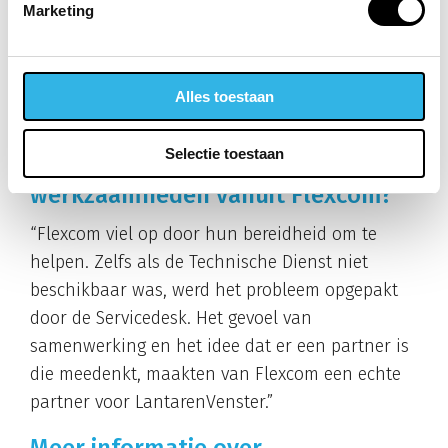
er zelfs toe dat Flexcom inmiddels ook is
Marketing
gevraagd mee te denken in de groeiende vraag
naar camerabewaking, toegangscontrole en het
verbeteren van internetdiensten en
Alles toestaan
cloudoplossingen.
Selectie toestaan
Hoe beoordeel je de
werkzaamheden vanuit Flexcom?
“Flexcom viel op door hun bereidheid om te
helpen. Zelfs als de Technische Dienst niet
beschikbaar was, werd het probleem opgepakt
door de Servicedesk. Het gevoel van
samenwerking en het idee dat er een partner is
die meedenkt, maakten van Flexcom een echte
partner voor LantarenVenster.”
Meer informatie over