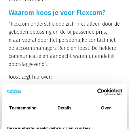
Waarom koos je voor Flexcom?
“Flexcom onderscheidde zich niet alleen door de
geboden oplossing en de bijpassende prijs,
maar vooral door het persoonlijke contact met
de accountmanagers René en Joost. De heldere
communicatie en aandacht waren uiteindelijk
doorslaggevend”.
Joost zegt hierover:
Toestemming
Details
Over
“De geboden oplossing is één. Maar het
onderscheid hebben we vooral bereikt
door mee te denken met de klant. We
Deze website maakt gebruik van cookies