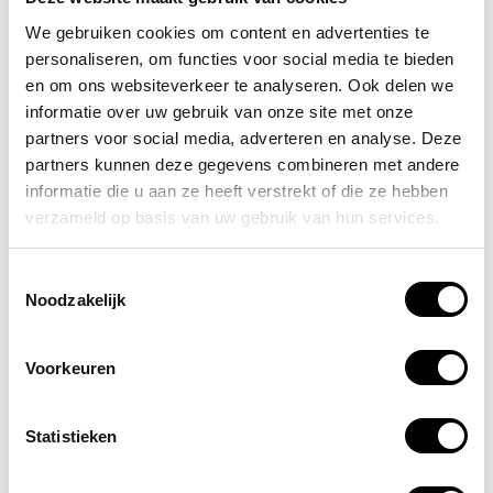
hebben voor overzicht gezorgd en een
We gebruiken cookies om content en advertenties te
duidelijk beeld gecreëerd van overbodige
personaliseren, om functies voor social media te bieden
producten en diensten. Janet is een hele
en om ons websiteverkeer te analyseren. Ook delen we
informatie over uw gebruik van onze site met onze
fijne gesprekspartner. We zijn er trots op
partners voor social media, adverteren en analyse. Deze
dat LantarenVenster voor Flexcom heeft
partners kunnen deze gegevens combineren met andere
gekozen.”
informatie die u aan ze heeft verstrekt of die ze hebben
verzameld op basis van uw gebruik van hun services.
Toestemmingsselectie
Noodzakelijk
Zijn er verbeterpunten?
Voorkeuren
Janet gaf aan dat er enkele punten zijn
aangedragen tijdens en na de oplevering. Deze
werden direct netjes en snel opgepakt. De
Statistieken
manier van werken en de geboden service leidde