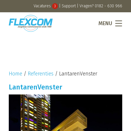
Vacatures
|
Support
| Vragen?
0182 - 630 966
3
MENU
Home
/
Referenties
/
LantarenVenster
LantarenVenster