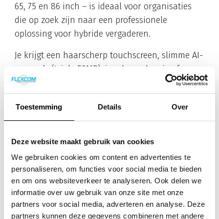
65, 75 en 86 inch – is ideaal voor organisaties
die op zoek zijn naar een professionele
oplossing voor hybride vergaderen.
Je krijgt een haarscherp touchscreen, slimme AI-
camera’s (triple 50MP), ingebouwde microfoons
en speakers, én native ondersteuning voor
Microsoft Teams Rooms. Ideaal voor organisaties
Toestemming
Details
Over
die hun vergaderruimte willen moderniseren –
zonder extra AV-apparatuur of ingewikkelde
installatie.
Deze website maakt gebruik van cookies
Lees verder op onze speciale pagina
We gebruiken cookies om content en advertenties te
personaliseren, om functies voor social media te bieden
en om ons websiteverkeer te analyseren. Ook delen we
informatie over uw gebruik van onze site met onze
partners voor social media, adverteren en analyse. Deze
partners kunnen deze gegevens combineren met andere