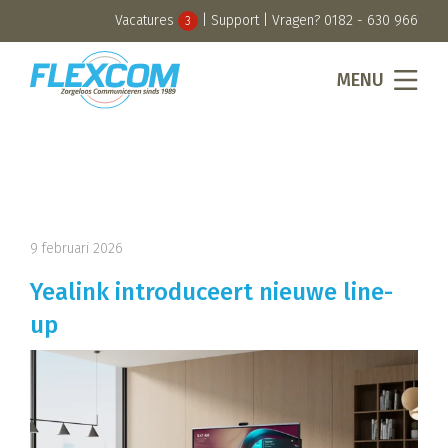
Vacatures
|
Support
| Vragen?
0182 - 630 966
3
MENU
9 februari 2026
Yealink introduceert nieuwe line-
up