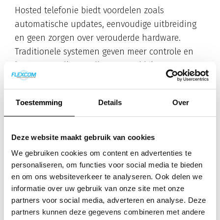
Hosted telefonie biedt voordelen zoals
automatische updates, eenvoudige uitbreiding
en geen zorgen over verouderde hardware.
Traditionele systemen geven meer controle en
kunnen goedkoper zijn voor stabiele
organisaties die jarenlang hetzelfde systeem
willen gebruiken.
Toestemming
Details
Over
Welke verborgen kosten
moet je verwachten bij een
Deze website maakt gebruik van cookies
We gebruiken cookies om content en advertenties te
telefonische centrale?
personaliseren, om functies voor social media te bieden
en om ons websiteverkeer te analyseren. Ook delen we
Verborgen kosten omvatten training van
informatie over uw gebruik van onze site met onze
personeel, extra bekabeling, softwarelicenties,
partners voor social media, adverteren en analyse. Deze
uitbreidingen en systeemmigratie. Deze
partners kunnen deze gegevens combineren met andere