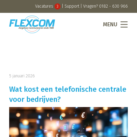
Vacatures
|
Support
| Vragen?
0182 - 630 966
3
MENU
5 januari 2026
Wat kost een telefonische centrale
voor bedrijven?