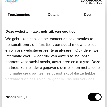
voor bedrijven?
Toestemming
Details
Over
VoIP-telefonie kost bedrijven meestal tussen de
10 en 30 euro per gebruiker per maand,
Deze website maakt gebruik van cookies
afhankelijk van de gekozen functies en
We gebruiken cookies om content en advertenties te
belminuten. Dit is vaak goedkoper dan
personaliseren, om functies voor social media te bieden
traditionele zakelijke telefonie, vooral bij veel
en om ons websiteverkeer te analyseren. Ook delen we
internationale gesprekken of bij bedrijven met
informatie over uw gebruik van onze site met onze
meerdere vestigingen.
partners voor social media, adverteren en analyse. Deze
partners kunnen deze gegevens combineren met andere
De kostenopbouw bestaat uit verschillende
informatie die u aan ze heeft verstrekt of die ze hebben
onderdelen.
Maandelijkse abonnementskosten
verzameld op basis van uw gebruik van hun services.
variëren per provider en pakket. Basispakketten
zijn goedkoper, maar hebben beperkte functies.
Toestemmingsselectie
Noodzakelijk
Uitgebreide pakketten met CRM-integratie,
videobellen en geavanceerde statistieken kosten