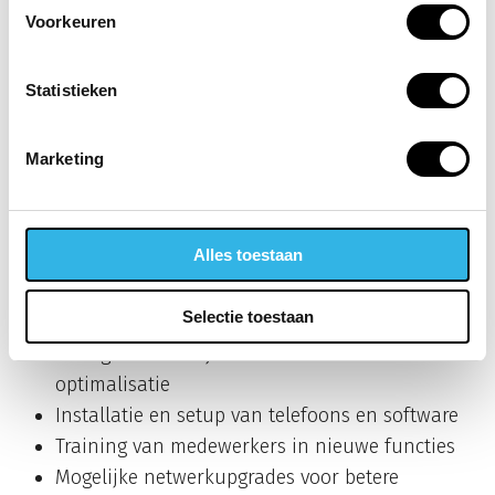
meer.
Voorkeuren
Hardware-investeringen zijn vaak lager dan bij
Statistieken
traditionele telefonie. Je kunt je bestaande
computers gebruiken met software, maar veel
Marketing
bedrijven kiezen voor professionele IP-telefoons.
Deze kosten tussen de 50 en 200 euro per
toestel, afhankelijk van de functies.
Alles toestaan
Installatie en implementatie brengen eenmalige
kosten met zich mee:
Selectie toestaan
Configuratie van je netwerk voor VoIP-
optimalisatie
Installatie en setup van telefoons en software
Training van medewerkers in nieuwe functies
Mogelijke netwerkupgrades voor betere