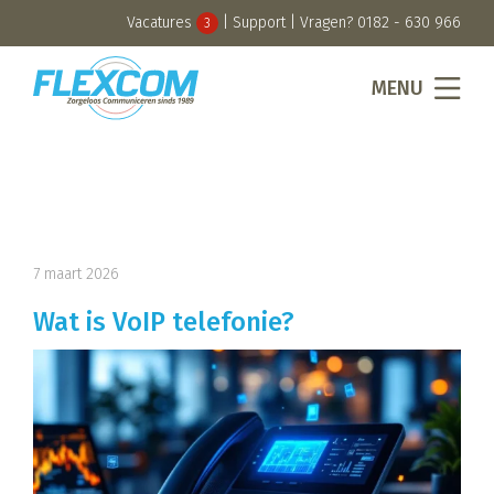
Vacatures
|
Support
| Vragen?
0182 - 630 966
3
MENU
7 maart 2026
Wat is VoIP telefonie?