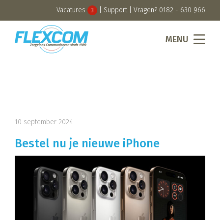
Vacatures
|
Support
| Vragen?
0182 - 630 966
3
MENU
10 september 2024
Bestel nu je nieuwe iPhone