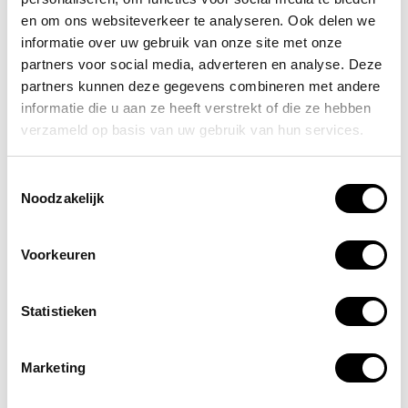
en om ons websiteverkeer te analyseren. Ook delen we
Galaxy Unpacked gemist?
informatie over uw gebruik van onze site met onze
Galaxy Unpacked gemist? Dit moet
partners voor social media, adverteren en analyse. Deze
partners kunnen deze gegevens combineren met andere
je weten als zakelijke gebruiker
informatie die u aan ze heeft verstrekt of die ze hebben
Samsung heeft gisteren tijdens
verzameld op basis van uw gebruik van hun services.
Galaxy Unpacked zijn nieuwste
generatie...
Toestemmingsselectie
Noodzakelijk
De toekomst van de smartphone
Morgen (22 juli) is het weer tijd
Voorkeuren
voor Samsung Unpacked.
Samsung viert haar feestje twee
Statistieken
keer per jaar. In...
Marketing