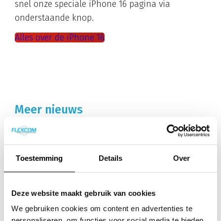
snel onze speciale iPhone 16 pagina via
onderstaande knop.
Alles over de iPhone 16
Meer nieuws
Het vaste nummer overleeft de
vaste telefoon
Toestemming
Details
Over
Scandinavië haalt de laatste tijd
regelmatig het nieuws als het gaat
Deze website maakt gebruik van cookies
over telefonie. In Noorwegen zijn
oude telefoonnetwerken uitgezet,...
We gebruiken cookies om content en advertenties te
personaliseren, om functies voor social media te bieden