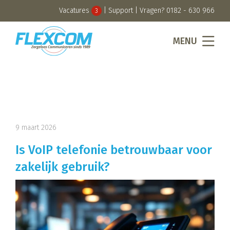
Vacatures
|
Support
| Vragen?
0182 - 630 966
3
MENU
9 maart 2026
Is VoIP telefonie betrouwbaar voor
zakelijk gebruik?