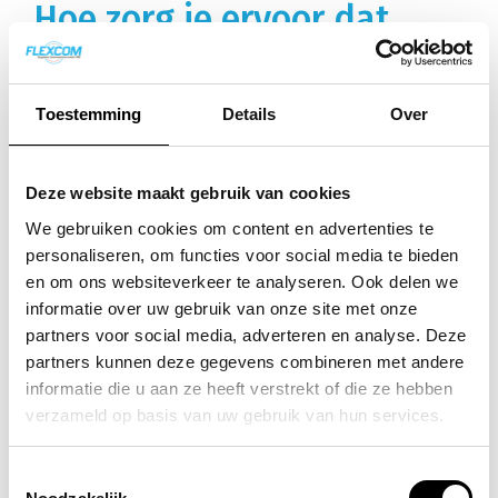
Hoe zorg je ervoor dat
VoIP stabiel en
betrouwbaar werkt?
Toestemming
Details
Over
Stabiele VoIP begint met een betrouwbare
Deze website maakt gebruik van cookies
internetverbinding van minimaal 10 Mbps
download en 2 Mbps upload, bij voorkeur
We gebruiken cookies om content en advertenties te
personaliseren, om functies voor social media te bieden
glasvezel. Regel een tweede internetverbinding
en om ons websiteverkeer te analyseren. Ook delen we
als back-up voor bedrijfskritische telefonie.
informatie over uw gebruik van onze site met onze
partners voor social media, adverteren en analyse. Deze
Configureer je netwerk professioneel met QoS-
partners kunnen deze gegevens combineren met andere
instellingen die VoIP-verkeer voorrang geven. Dit
informatie die u aan ze heeft verstrekt of die ze hebben
voorkomt dat andere internetactiviteiten je
verzameld op basis van uw gebruik van hun services.
gesprekskwaliteit beïnvloeden. Gebruik
bekabelde verbindingen waar mogelijk: wifi is
Toestemmingsselectie
minder stabiel voor telefonie.