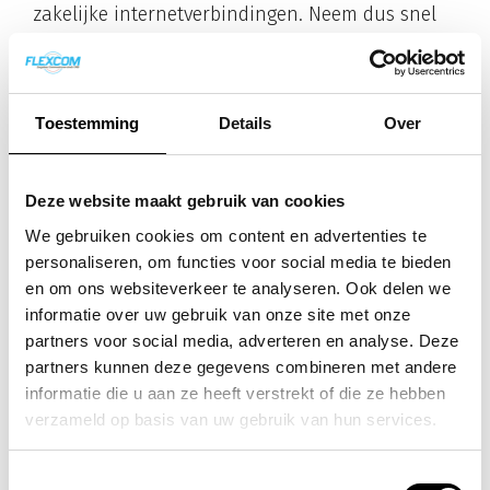
zakelijke internetverbindingen. Neem dus snel
contact op met Flexcom voor glasvezel van Delta
Fiber!
Neem contact op
Toestemming
Details
Over
Deze website maakt gebruik van cookies
We gebruiken cookies om content en advertenties te
personaliseren, om functies voor social media te bieden
Meer nieuws
en om ons websiteverkeer te analyseren. Ook delen we
informatie over uw gebruik van onze site met onze
partners voor social media, adverteren en analyse. Deze
Het vaste nummer overleeft de
partners kunnen deze gegevens combineren met andere
vaste telefoon
informatie die u aan ze heeft verstrekt of die ze hebben
Scandinavië haalt de laatste tijd
verzameld op basis van uw gebruik van hun services.
regelmatig het nieuws als het gaat
over telefonie. In Noorwegen zijn
Toestemmingsselectie