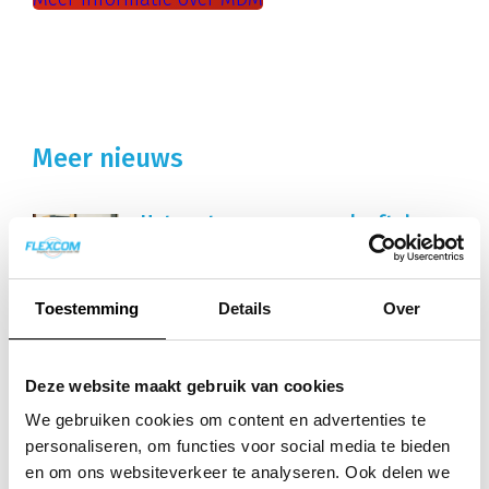
Meer nieuws
Het vaste nummer overleeft de
vaste telefoon
Scandinavië haalt de laatste tijd
Toestemming
Details
Over
regelmatig het nieuws als het gaat
over telefonie. In Noorwegen zijn
oude telefoonnetwerken uitgezet,...
Deze website maakt gebruik van cookies
We gebruiken cookies om content en advertenties te
Galaxy Unpacked gemist?
personaliseren, om functies voor social media te bieden
en om ons websiteverkeer te analyseren. Ook delen we
Galaxy Unpacked gemist? Dit moet