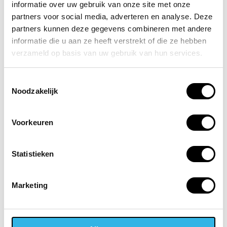
informatie over uw gebruik van onze site met onze
je weten als zakelijke gebruiker
partners voor social media, adverteren en analyse. Deze
Samsung heeft gisteren tijdens
partners kunnen deze gegevens combineren met andere
Galaxy Unpacked zijn nieuwste
informatie die u aan ze heeft verstrekt of die ze hebben
generatie...
verzameld op basis van uw gebruik van hun services.
Toestemmingsselectie
De toekomst van de smartphone
Noodzakelijk
Morgen (22 juli) is het weer tijd
voor Samsung Unpacked.
Voorkeuren
Samsung viert haar feestje twee
keer per jaar. In...
Statistieken
Marketing