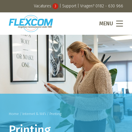
Vacatures
|
Support
| Vragen?
0182 - 630 966
3
MENU
Home
/
Internet & WiFi
/
Printing
Printing