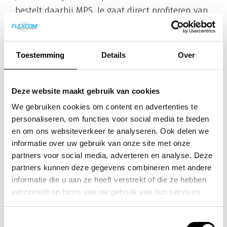
bestelt daarbij MPS. Je gaat direct profiteren van
een groot aantal voordelen t.o.v. de traditionele
printmarkt.
Toestemming
Details
Over
Service:
Met het MPS servicepakket ben je voor 3 tot 5
jaar gedekt tegen
alle kosten
.
Deze website maakt gebruik van cookies
We gebruiken cookies om content en advertenties te
Na het melden van een storing, komt er
personaliseren, om functies voor social media te bieden
binnen een werkdag een monteur op locatie.
en om ons websiteverkeer te analyseren. Ook delen we
Binnen deze service vallen alle onderdelen,
informatie over uw gebruik van onze site met onze
arbeidsloon en voorrijkosten*
partners voor social media, adverteren en analyse. Deze
partners kunnen deze gegevens combineren met andere
Afdrukken:
informatie die u aan ze heeft verstrekt of die ze hebben
verzameld op basis van uw gebruik van hun services.
Toners worden automatisch geleverd.
Dit wordt door de printer geregeld. Je hoeft
Toestemmingsselectie
dus nooit zelf te bestellen.