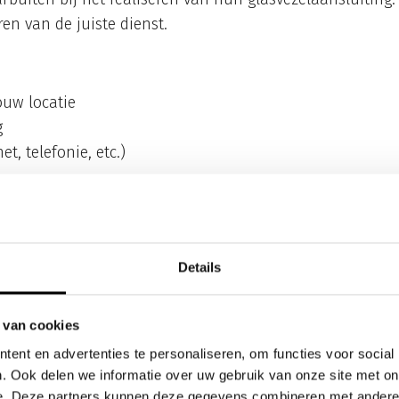
en van de juiste dienst.
ouw locatie
g
t, telefonie, etc.)
excom?
Details
eaucratie. We weten waar het vaak misgaat én hoe je het 
technische dienstverlener: wij zorgen dat je snel en stabi
 van cookies
et gebied van internetverbindingen:
ent en advertenties te personaliseren, om functies voor social
. Ook delen we informatie over uw gebruik van onze site met on
e. Deze partners kunnen deze gegevens combineren met andere i