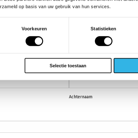
erzameld op basis van uw gebruik van hun services.
Voorkeuren
Statistieken
ezel zonder gedoe?
s achter. Eén van onze accountmanagers neemt dan zo sn
Selectie toestaan
Achternaam