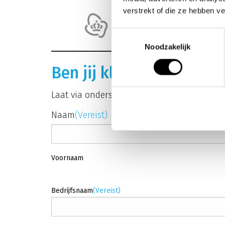
verstrekt of die ze hebben v
Toestemmingsselectie
Noodzakelijk
Ben jij klaar voor glasv
Laat via onderstaand formulier je gegeven
Naam
(Vereist)
Voornaam
Bedrijfsnaam
(Vereist)