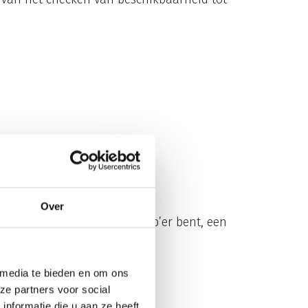
Over
vlot trekt. Of je nu een mkb’er bent, een
el online bent.
 media te bieden en om ons
ze partners voor social
nformatie die u aan ze heeft