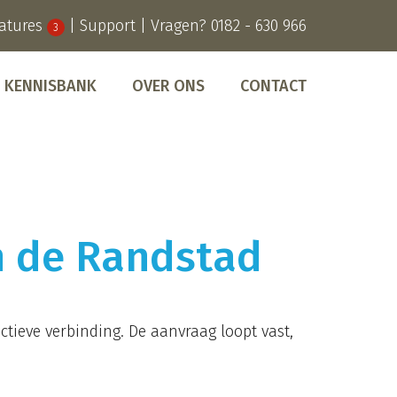
atures
|
Support
| Vragen?
0182 - 630 966
3
KENNISBANK
OVER ONS
CONTACT
en de Randstad
ctieve verbinding. De aanvraag loopt vast,