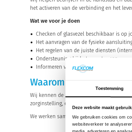
het activeren van de verbinding en het lever
Wat we voor je doen
Checken of glasvezel beschikbaar is op j
Het aanvragen van de fysieke aansluitin
Het regelen van de juiste diensten (interne
Ondersteuning bij het overstappen
Informeren van je IT-partij
Waarom kiezen voor Fl
Toestemming
Wij kennen de markt, de techniek én de bur
zorginstelling, een transportbedrijf of een 
Deze website maakt gebruik
We werken samen met de marktleiders op h
We gebruiken cookies om cont
websiteverkeer te analyseren
media, adverteren en analys