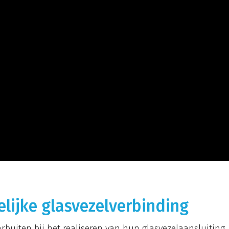
elijke glasvezelverbinding
rbuiten bij het realiseren van hun glasvezelaansluiting