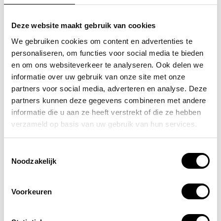
communicatiebehoeften en wensen
Maatwerkadvies voor de meest geschikte
Deze website maakt gebruik van cookies
vaste telefonieoplossing
We gebruiken cookies om content en advertenties te
Professionele installatie door ervaren technici
personaliseren, om functies voor social media te bieden
en om ons websiteverkeer te analyseren. Ook delen we
Integratie met bestaande systemen zoals CRM
informatie over uw gebruik van onze site met onze
en Microsoft Teams
partners voor social media, adverteren en analyse. Deze
Training voor jouw medewerkers
partners kunnen deze gegevens combineren met andere
Doorlopende ondersteuning via onze eigen
informatie die u aan ze heeft verstrekt of die ze hebben
servicedesk
verzameld op basis van uw gebruik van hun services.
Als specialist in
zakelijke telefonie
zorgen wij
Toestemmingsselectie
ervoor dat je telefonie-infrastructuur perfect
Noodzakelijk
aansluit bij jouw bedrijfsprocessen. Onze
jarenlange ervaring met bedrijven vanaf 25
Voorkeuren
medewerkers helpt ons snel de juiste oplossing
te vinden.