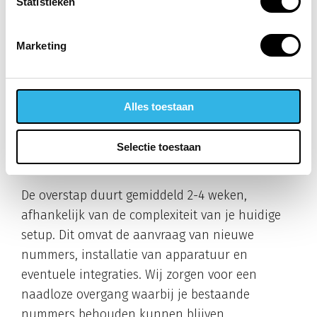
Statistieken
Wil je weten hoe vaste telefonie jouw bedrijf
kan verbeteren?
Neem contact met ons op
voor
Marketing
een vrijblijvend gesprek over de mogelijkheden.
Veelgestelde vragen
Alles toestaan
Hoe lang duurt de overstap van
Selectie toestaan
mobiele naar vaste telefonie?
De overstap duurt gemiddeld 2-4 weken,
afhankelijk van de complexiteit van je huidige
setup. Dit omvat de aanvraag van nieuwe
nummers, installatie van apparatuur en
eventuele integraties. Wij zorgen voor een
naadloze overgang waarbij je bestaande
nummers behouden kunnen blijven.