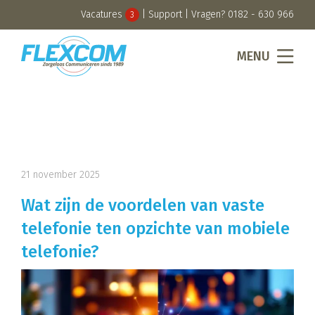
Vacatures
|
Support
| Vragen?
0182 - 630 966
3
MENU
21 november 2025
Wat zijn de voordelen van vaste
telefonie ten opzichte van mobiele
telefonie?