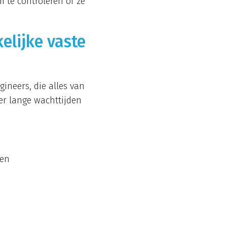
m te controleren of ze
elijke vaste
ineers, die alles van
der lange wachttijden
pen