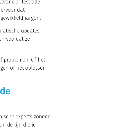
erancier test alle
 ervoor dat
ngewikkeld jargon.
matische updates,
en voordat ze
of problemen. Of het
gen of het oplossen
ede
nische experts zonder
an de lijn die je