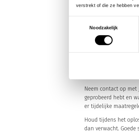
zijn, of je toestel st
verstrekt of die ze hebben v
oorzaken die je zelf k
Toestemmingsselectie
Test verschillende fu
Noodzakelijk
voicemail nog? Zijn do
oorzaak te vinden.
Documenteer wanneer h
op bepaalde momenten?
sneller de oplossing.
Neem contact op met je
geprobeerd hebt en wa
er tijdelijke maatregel
Houd tijdens het oplo
dan verwacht. Goede s