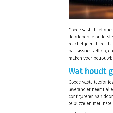
Goede vaste telefonies
doorlopende ondersteun
reactietijden, bereikb
basisissues zelf op, d
maken voor betrouwba
Wat houdt go
Goede vaste telefonies
leverancier neemt all
configureren van doors
te puzzelen met instel