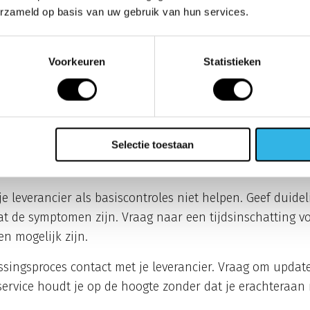
room heeft en of andere telefoons in je pand wel werken. V
erzameld op basis van uw gebruik van hun services.
unt oplossen.
ncties systematisch. Kun je wel bellen maar niet gebeld 
Voorkeuren
Statistieken
orschakelingen actief? Deze informatie helpt je leveranc
et probleem begon en wat er precies misgaat. Gebeurt h
Selectie toestaan
 Bij welke handelingen treedt het op? Hoe meer detail
 leverancier als basiscontroles niet helpen. Geef duideli
t de symptomen zijn. Vraag naar een tijdsinschatting vo
en mogelijk zijn.
ssingsproces contact met je leverancier. Vraag om update
ervice houdt je op de hoogte zonder dat je erachteraan