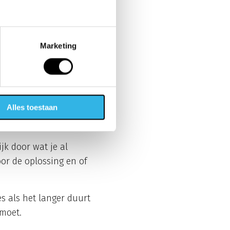
aak zijn dit simpele
worden? Werkt de
Marketing
ier sneller de
et altijd of alleen
Alles toestaan
s je kunt geven, hoe
jk door wat je al
or de oplossing en of
s als het langer duurt
 moet.