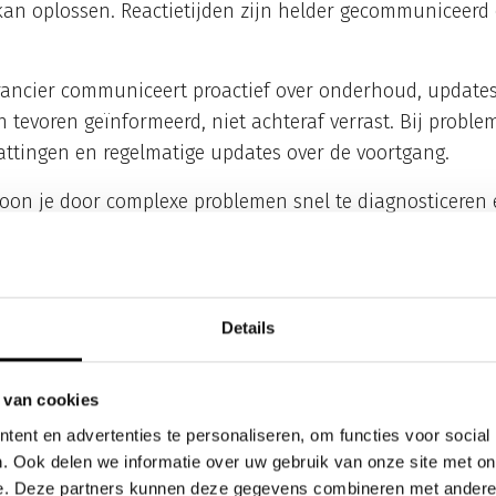
kan oplossen. Reactietijden zijn helder gecommuniceerd
ancier communiceert proactief over onderhoud, updates
n tevoren geïnformeerd, niet achteraf verrast. Bij problem
hattingen en regelmatige updates over de voortgang.
toon je door complexe problemen snel te diagnosticeren 
t dat technici begrijpen hoe jouw systeem werkt en wat 
nken mee in oplossingen, niet alleen in reparaties.
ibel je leverancier omgaat met wijzigingen. Kun je gemak
Details
en? Wordt er meegedacht over verbeteringen? Goede serv
ften aan.
 van cookies
ls je vaste telefonie niet goed 
ent en advertenties te personaliseren, om functies voor social
. Ook delen we informatie over uw gebruik van onze site met on
oles
voordat je hulp inschakelt. Controleer of alle kabel
e. Deze partners kunnen deze gegevens combineren met andere i