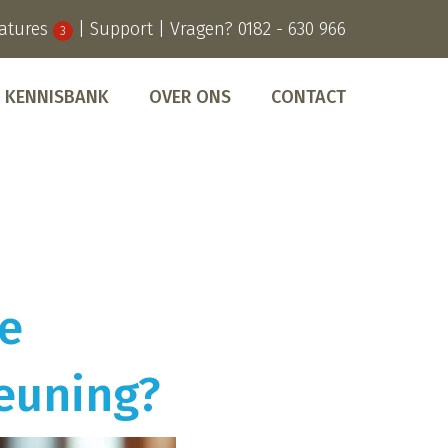
atures
|
Support
| Vragen?
0182 - 630 966
3
KENNISBANK
OVER ONS
CONTACT
e
teuning?