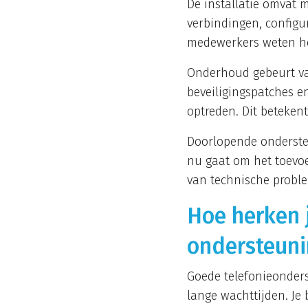
De installatie omvat m
verbindingen, configu
medewerkers weten hoe 
Onderhoud gebeurt va
beveiligingspatches e
optreden. Dit beteken
Doorlopende ondersteu
nu gaat om het toevoe
van technische problem
Hoe herken j
ondersteuni
Goede telefonieonder
lange wachttijden. Je b