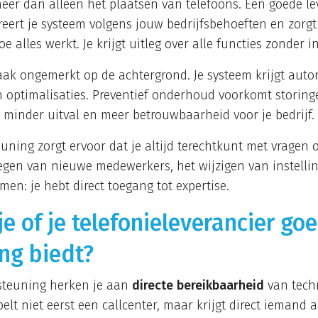
eer dan alleen het plaatsen van telefoons. Een goede lev
reert je systeem volgens jouw bedrijfsbehoeften en zorgt
alles werkt. Je krijgt uitleg over alle functies zonder i
ak ongemerkt op de achtergrond. Je systeem krijgt auto
n optimalisaties. Preventief onderhoud voorkomt storing
t minder uitval en meer betrouwbaarheid voor je bedrijf.
ning zorgt ervoor dat je altijd terechtkunt met vragen 
gen van nieuwe medewerkers, het wijzigen van instellin
en: je hebt direct toegang tot expertise.
e of je telefonieleverancier go
ng biedt?
steuning herken je aan
directe bereikbaarheid
van tech
elt niet eerst een callcenter, maar krijgt direct iemand a