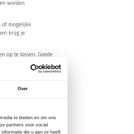
 en worden
 of mogelijke
en krijg je
en op te lossen. Goede
de impact is op je
kelijk functies
Over
ice past zich aan
werkt?
 media te bieden en om ons
ze partners voor social
s goed aangesloten
nformatie die u aan ze heeft