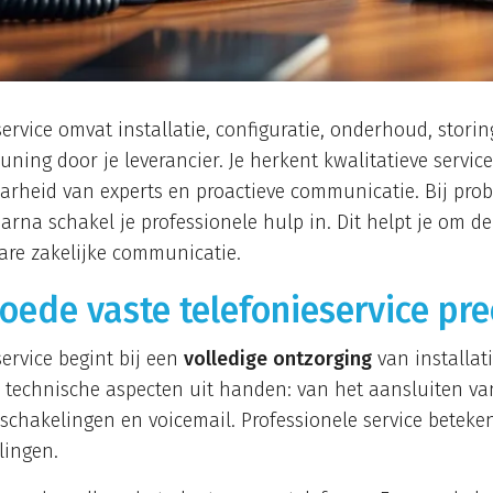
ervice omvat installatie, configuratie, onderhoud, stori
ing door je leverancier. Je herkent kwalitatieve service
aarheid van experts en proactieve communicatie. Bij prob
aarna schakel je professionele hulp in. Dit helpt je om de
re zakelijke communicatie.
ede vaste telefonieservice pre
ervice begint bij een
volledige ontzorging
van installati
e technische aspecten uit handen: van het aansluiten van
chakelingen en voicemail. Professionele service betekent
lingen.