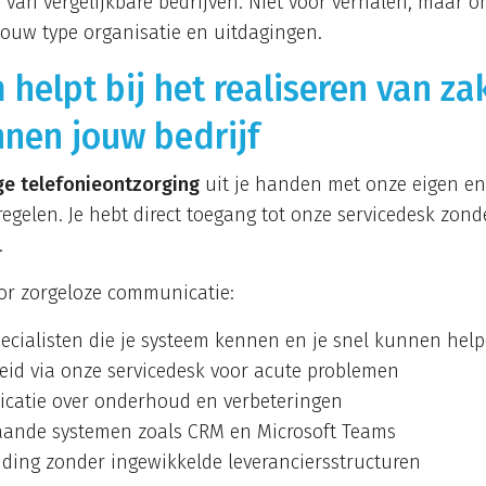
 van vergelijkbare bedrijven. Niet voor verhalen, maar o
ouw type organisatie en uitdagingen.
helpt bij het realiseren van zak
nnen jouw bedrijf
ge telefonieontzorging
uit je handen met onze eigen eng
 regelen. Je hebt direct toegang tot onze servicedesk zon
.
or zorgeloze communicatie:
ecialisten die je systeem kennen en je snel kunnen hel
eid via onze servicedesk voor acute problemen
catie over onderhoud en verbeteringen
taande systemen zoals CRM en Microsoft Teams
iding zonder ingewikkelde leveranciersstructuren