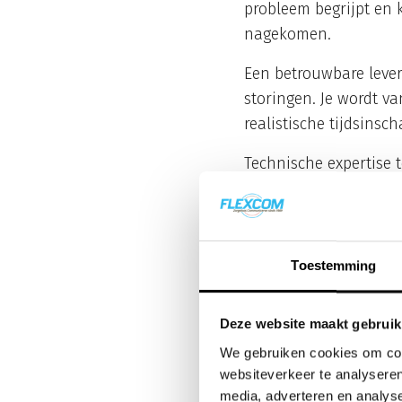
probleem begrijpt en 
nagekomen.
Een betrouwbare lever
storingen. Je wordt va
realistische tijdsinsc
Technische expertise 
ondersteuning beteken
bedrijfsvoering. Ze de
Kijk ook naar hoe flex
Toestemming
toevoegen of aanpass
jouw groeiende behoe
Deze website maakt gebruik
Wat doe je a
We gebruiken cookies om cont
websiteverkeer te analyseren
Begin met
basiscontr
media, adverteren en analys