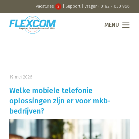
Vacatures
|
Support
| Vragen?
0182 - 630 966
3
MENU
19 mei 2026
Welke mobiele telefonie
oplossingen zijn er voor mkb-
bedrijven?