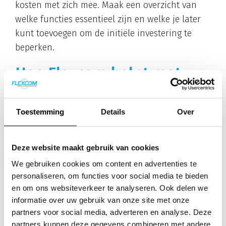
kosten met zich mee. Maak een overzicht van
welke functies essentieel zijn en welke je later
kunt toevoegen om de initiële investering te
beperken.
Hoe Flexcom helpt met
mobiele
Toestemming
Details
Over
telefonieoplossingen
Wij bieden
volledige ontzorging
voor al je
Deze website maakt gebruik van cookies
mobiele telefoniebehoeften, van traditionele
We gebruiken cookies om content en advertenties te
mobiele contracten tot geavanceerde vast-
personaliseren, om functies voor social media te bieden
mobielintegratie. Als KPN Business Partner
en om ons websiteverkeer te analyseren. Ook delen we
hebben we toegang tot betrouwbare netwerken
informatie over uw gebruik van onze site met onze
en zakelijke tarieven die perfect aansluiten bij
partners voor social media, adverteren en analyse. Deze
mkb-bedrijven.
partners kunnen deze gegevens combineren met andere