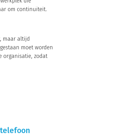
 werkplek die
ar om continuïteit.
, maar altijd
ilgestaan moet worden
e organisatie, zodat
 telefoon