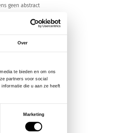
ens geen abstract
 zijn problemen
 nodig.
Over
rt ‘End-of-Life’ zijn
 geval van
 media te bieden en om ons
ze partners voor social
nformatie die u aan ze heeft
o op datalekken en
eer, terwijl ze wél
Marketing
 verbindingen vragen