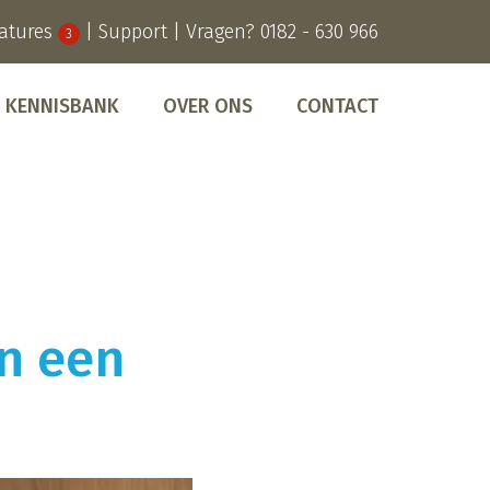
atures
|
Support
| Vragen?
0182 - 630 966
3
KENNISBANK
OVER ONS
CONTACT
n een