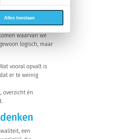
Alles toestaan
 wij een rondje door
enkomen waarvan we
 gewoon logisch, maar
at vooral opvalt is
dat er te weinig
, overzicht én
t.
itdenken
waliteit, een