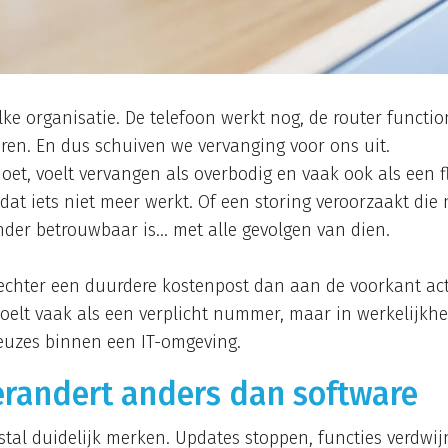
lke organisatie. De telefoon werkt nog, de router functi
aren. En dus schuiven we vervanging voor ons uit.
oet, voelt vervangen als overbodig en vaak ook als een fl
t iets niet meer werkt. Of een storing veroorzaakt die ni
der betrouwbaar is… met alle gevolgen van dien.
 echter een duurdere kostenpost dan aan de voorkant a
elt vaak als een verplicht nummer, maar in werkelijkhei
euzes binnen een IT-omgeving.
randert anders dan software
stal duidelijk merken. Updates stoppen, functies verdwij