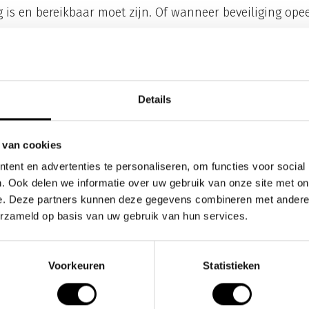
s en bereikbaar moet zijn. Of wanneer beveiliging ope
s steeds vaker een oorzaak én een versterker. Daardoor
, is support beperkt en hebben oplossingen veel meer tijd
bureautoestellen
Details
en wij onze klanten over Yealink-toestellen die binnenko
 van cookies
nformatie)
. Maar bovenstaande gaat niet alleen op in het
ent en advertenties te personaliseren, om functies voor social
geldt ook voor:
. Ook delen we informatie over uw gebruik van onze site met on
e. Deze partners kunnen deze gegevens combineren met andere i
– Geen beveiligingsupdates betekent een verhoogd risic
erzameld op basis van uw gebruik van hun services.
ls
– Oudere modellen krijgen vaak geen security-patches m
etwerk vormen.
Voorkeuren
Statistieken
euwe WiFi-standaarden, betere beveiliging en stabielere
are.