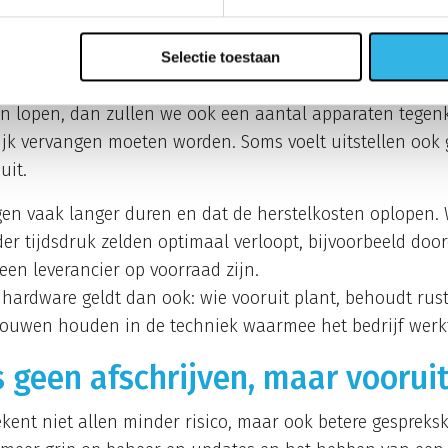
r vervangen vaak duurder is
Selectie toestaan
or, dat niet iedereen altijd alle hardware vervangt. Als
n lopen, dan zullen we ook een aantal apparaten teg
ijk vervangen moeten worden. Soms voelt uitstellen ook
uit.
gen vaak langer duren en dat de herstelkosten oplopen. W
er tijdsdruk zelden optimaal verloopt, bijvoorbeeld door
een leverancier op voorraad zijn.
 hardware geldt dan ook: wie vooruit plant, behoudt rust
rouwen houden in de techniek waarmee het bedrijf werk
s geen afschrijven, maar vooru
ent niet allen minder risico, maar ook betere gespreksk