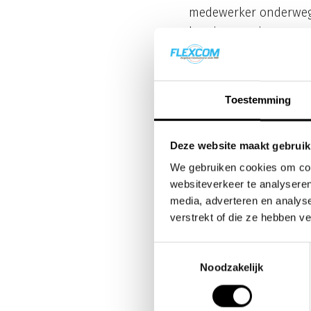
medewerker onderweg i
begrip meer is.
Verouderde hardware i
lastiger te herstellen
Niet alleen 
Toestemming
Vorige week informeerd
Deze website maakt gebruik
(klik hier voor meer i
We gebruiken cookies om cont
bureautoestellen. Het 
websiteverkeer te analyseren
media, adverteren en analys
Mobiele toestellen
verstrekt of die ze hebben v
misbruik.
Routers en firewal
Toestemmingsselectie
het hart van het n
Noodzakelijk
Access Points
– Ni
om moderne hardw